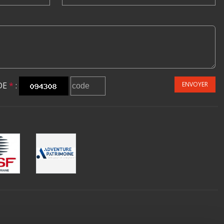
DE
*
:
ENVOYER