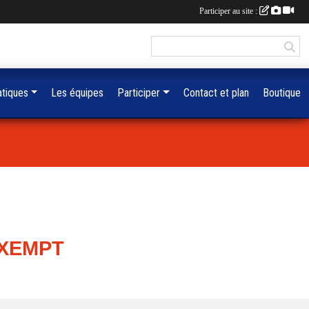
Participer au site :
atiques
Les équipes
Participer
Contact et plan
Boutique
EXEMPT