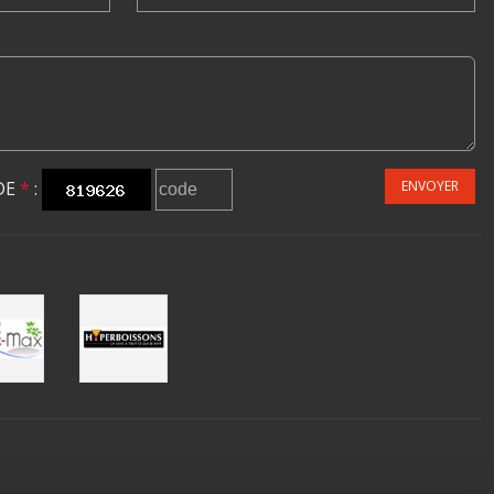
DE
*
:
ENVOYER