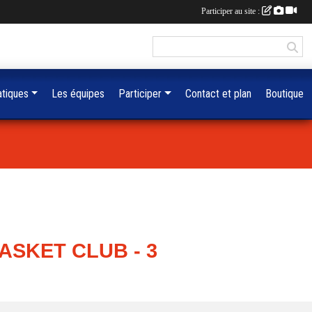
Participer au site :
atiques
Les équipes
Participer
Contact et plan
Boutique
ASKET CLUB - 3